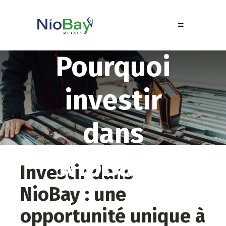
Pourquoi
investir
dans
NioBay ?
Investir dans
NioBay : une
opportunité unique à