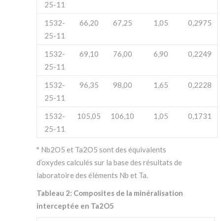
25-11
1532-
66,20
67,25
1,05
0,2975
25-11
1532-
69,10
76,00
6,90
0,2249
25-11
1532-
96,35
98,00
1,65
0,2228
25-11
1532-
105,05
106,10
1,05
0,1731
25-11
*
Nb
2
O
5
et Ta
2
O
5
sont des équivalents
d’oxydes calculés sur la base des résultats de
laboratoire des éléments Nb et
Ta.
Tableau 2: Composites de la minéralisation
interceptée en Ta
2
O
5