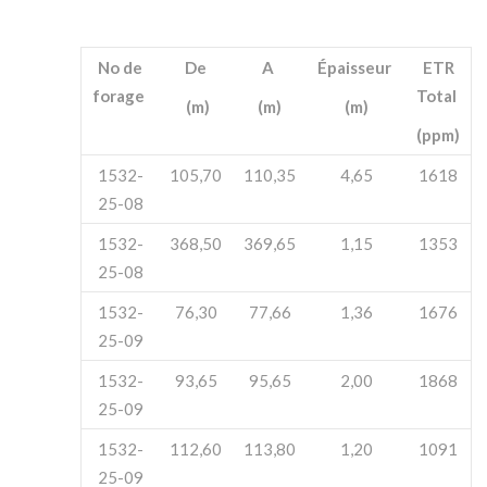
No de
De
A
Épaisseur
ETR
forage
Total
(m)
(m)
(m)
(ppm)
1532-
105,70
110,35
4,65
1618
25-08
1532-
368,50
369,65
1,15
1353
25-08
1532-
76,30
77,66
1,36
1676
25-09
1532-
93,65
95,65
2,00
1868
25-09
1532-
112,60
113,80
1,20
1091
25-09