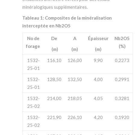
minéralogiques supplémentaires.
Tableau 1: Composites de la minéralisation
interceptée en Nb
2
O
5
No de
De
A
Épaisseur
Nb
2
O
5
forage
(%)
(m)
(m)
(m)
1532-
116,10
126,00
9,90
0,2273
25-01
1532-
128,50
132,50
4,00
0,2991
25-01
1532-
214,00
218,05
4,05
0,3281
25-02
1532-
221,90
226,10
4,20
0,1920
25-02