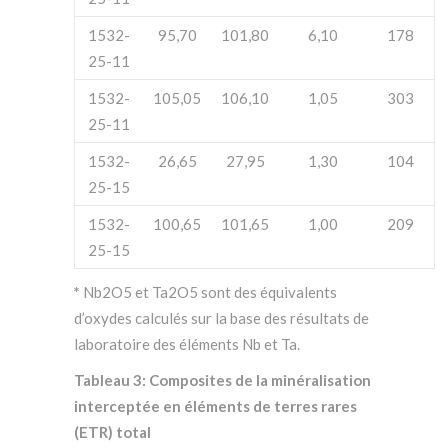
1532-
95,70
101,80
6,10
178
25-11
1532-
105,05
106,10
1,05
303
25-11
1532-
26,65
27,95
1,30
104
25-15
1532-
100,65
101,65
1,00
209
25-15
*
Nb
2
O
5
et Ta
2
O
5
sont des équivalents
d’oxydes calculés sur la base des résultats de
laboratoire des éléments Nb et
Ta.
Tableau 3: Composites de la minéralisation
interceptée en éléments de terres rares
(ETR) total