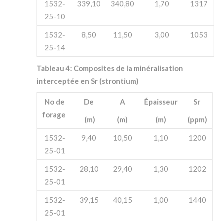
1532-
339,10
340,80
1,70
1317
25-10
1532-
8,50
11,50
3,00
1053
25-14
Tableau 4: Composites de la minéralisation
interceptée en Sr (strontium)
No de
De
A
Épaisseur
Sr
forage
(m)
(m)
(m)
(ppm)
1532-
9,40
10,50
1,10
1200
25-01
1532-
28,10
29,40
1,30
1202
25-01
1532-
39,15
40,15
1,00
1440
25-01