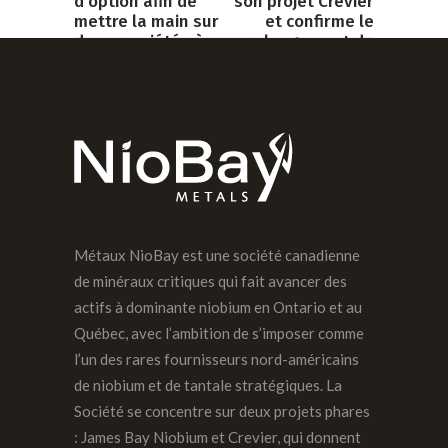
d'option afin de
son projet Crevier
mettre la main sur
et confirme le
des propriétés à
prolongement de
fort potentiel en
la zone
titane et
minéralisée
phosphate
NEXT POST
PREVIOUS POST
Métaux NioBay est une société canadienne
de minéraux critiques qui fait avancer des
actifs à dominante niobium en Ontario et au
Québec, avec l’ambition de s’imposer comme
l’un des rares fournisseurs nord-américains
de niobium et de tantale stratégiques. La
Société se concentre sur deux projets phares
: James Bay Niobium et Crevier, qui donnent