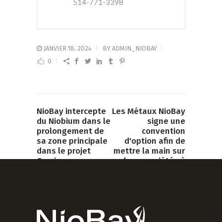
514-771-3398
JANVIER 18, 2024
BY
ADMIN_NIOBAY
0
NioBay intercepte
Les Métaux NioBay
du Niobium dans le
signe une
prolongement de
convention
sa zone principale
d'option afin de
dans le projet
mettre la main sur
Crevier
des propriétés à
fort potentiel en
PREVIOUS POST
titane et
phosphate
NEXT POST