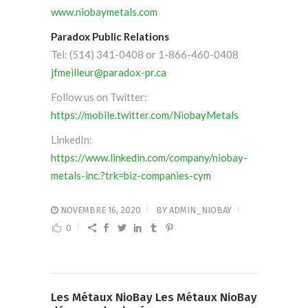
www.niobaymetals.com
Paradox Public Relations
Tel: (514) 341-0408 or 1-866-460-0408
jfmeilleur@paradox-pr.ca
Follow us on Twitter:
https://mobile.twitter.com/NiobayMetals
LinkedIn:
https://www.linkedin.com/company/niobay-
metals-inc.?trk=biz-companies-cym
NOVEMBRE 16, 2020
BY
ADMIN_NIOBAY
0
Les Métaux NioBay
Les Métaux NioBay