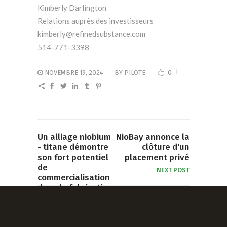
Kimberly Darlington
Relations auprès des investisseurs
kimberly@refinedsubstance.com
514-771-3398
NOVEMBRE 19, 2024
BY
PILOTE
0
Un alliage niobium
NioBay annonce la
- titane démontre
clôture d'un
son fort potentiel
placement privé
de
NEXT POST
commercialisation
dans la fabrication
de piles à
combustible
PREVIOUS POST